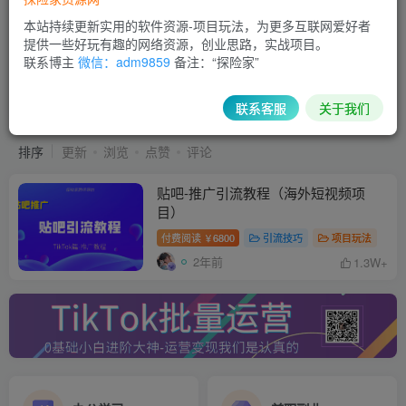
本站持续更新实用的软件资源-项目玩法，为更多互联网爱好者
提供一些好玩有趣的网络资源，创业思路，实战项目。
联系博主
微信：adm9859
备注：“探险家”
贴吧推广教程
共1篇
联系客服
关于我们
排序
更新
浏览
点赞
评论
贴吧-推广引流教程（海外短视频项
目）
付费阅读
6800
引流技巧
项目玩法
￥
2年前
1.3W+