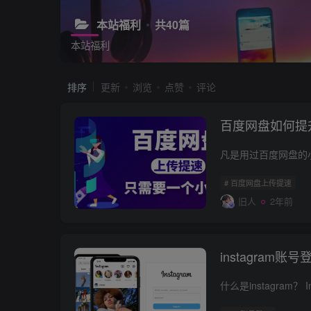
本站福利
共40篇
本站福利
排序
更新
浏览
点赞
评论
百度网盘如何提
# 百度网盘上传提速
旧人
2年前
instagram账