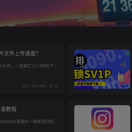
升文件上传速度？
凡是用过百度网盘的小伙伴，一定被它几十KB的下载速度折磨过，而且最无语的是，就算充了会员，传输速度升级，也只限于下载速度，上传速度不会变。 如果想要上传速度快，还要另寻他法。 大多数用...
0
5.4W+
12
号登录教程
什么是instagram？ Instagram是国外一款很流行的可以发照片和视频社交平台。 用户可以在手机上拍摄或上传图片和视频，然后添加滤镜、标签、文字和其他创意元素。人们可以对这些上传的视频或者照...