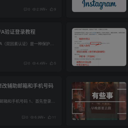
0
2.9W+
9
号2FA验证登录教程
什么是2FA验证？ 2FA（双因素认证）是一种保护您在线账户安全的方法。它不仅仅需要您输入账号密码，还需要第二种身份验证方式。这就相当于你的第二个密码，国外的很多app账号差不多都采用了2FA...
0
4.4W+
5
换绑/修改辅助邮箱和手机号码
ins如何在网页端修改邮箱和手机号码 1、首先登录网页版的instagram，如果你还没有ins账号，可以先在我们网站购买一个。 2、点击右下方的【设置】 3、点击在【账户中心查看详情】 4、点击【个人...
0
6.9W+
11