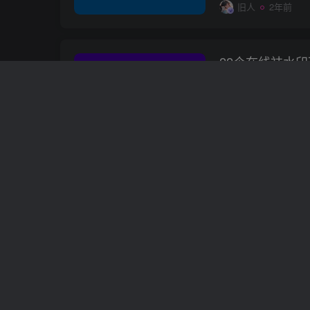
旧人
2年前
22个在线祛水印下
具
# 视频祛水印工具
# 
旧人
2年前