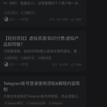
Hi ! 你好！ 我是旧人！ 这里是我的个人简介和一点个人经历。 旧人，一个互联网草根创业者，现混迹于海外资源/副业成长领域。 一个平凡且普通的90后，仍在路上不断探索，致力于有钱有闲有快乐，...
# 关于旧人
# 了解旧人
旧人
2年前
0
1.8W+
1856
【轻创项目】虚拟资源/知识付费/虚拟产
品如何做？
习惯看视频、没有时间和耐心阅读文章的朋友，建议直接点击右上角的X！ 本文篇幅较长，但超级干货，句句都是一本正经的胡说八道，适合还在犹豫要不要搞钱的朋友阅读！ 你好，我是旧人！ 一个跟着...
# 虚拟项目
# 虚拟产品
# 虚拟资源
旧人
2年前
0
6W+
1986
Telegram账号登录使用须知&解除内容限
制
凡是在本站购买Telegram账号的老板，务必清楚以下几点： 问题1：我以后换设备登录，或者重新登录怎么办？ 答案：首先，切记一点！你购买的账号，登录后不要退出，退出后无法再进行登录。 因为这...
# Telegram账号
# Telegram注册
# Telegram