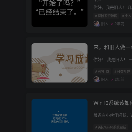
# 探险家资源网
# 个人
旧人
2年前
来，和旧人做一
# VIP社群
# 付费社群
旧人
2年前
Win10系统该
# 关闭Win10系统更新