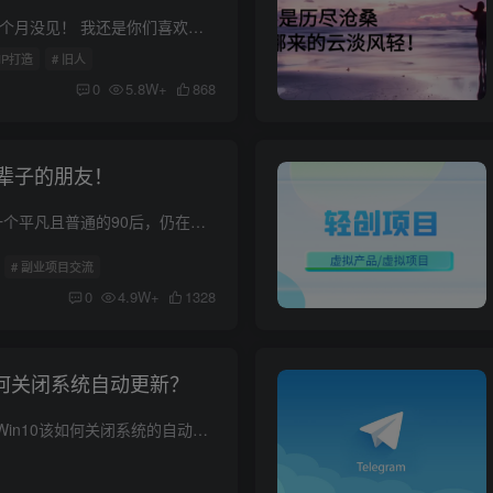
你好，我是旧人！ 几个月没见！ 我还是你们喜欢的那个海外资源/魔法少女吗？ 做了这么久的海外业务，你们也只是知道我更新的教程很详细，做事很靠谱... 但平时因为比较忙，也没有跟你们多说过几...
IP打造
# 旧人
0
5.8W+
868
辈子的朋友！
你好！ 我是旧人！ 一个平凡且普通的90后，仍在路上不断探索，致力于有钱有闲有快乐，物质丰富和精神自由，至少要收获一个！ 有了这两年多的创业经历，也让我获取到了不少项目资源、人脉资源、...
# 副业项目交流
0
4.9W+
1328
如何关闭系统自动更新？
最近有小伙伴问我，Win10该如何关闭系统的自动更新！ “我平常会使用4台Windows10计算机进行工作，但在使用过程中，其中的一台或两台计算机经常自动更新，导致Windows系统锁定，有时还自动重启...