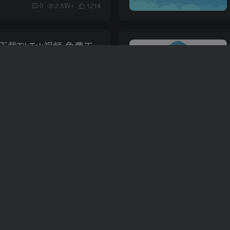
0
2.5W+
1214
载TikTok视频-免费工
简介 抖音 Tik Tok 风靡全球，火得一塌糊涂，近两年来在国外各大APP下载榜长期占据榜首。 不管是在脸书、推特，还是在油管，到处都能看到 Tik Tok 的创意视频，听到抖音的鬼畜 BGM。 想知道全世...
TikTok在线祛水印
0
2.5W+
8456
加载更多