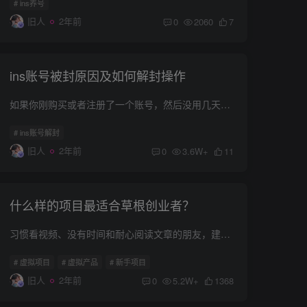
# ins养号
旧人
2年前
0
2060
7
ins账号被封原因及如何解封操作
如果你刚购买或者注册了一个账号，然后没用几天就被封号了，那想来一定是让人很不爽的。那么如何避免这种情况的出现呢，我们今天就来聊聊ins账号被封的几个原因，以及ins账号被封后该如何解封。...
# ins账号解封
旧人
2年前
0
3.6W+
11
什么样的项目最适合草根创业者？
习惯看视频、没有时间和耐心阅读文章的朋友，建议直接点击右上角的X！ 本文篇幅较长，但超级干货，句句都是一本正经的胡说八道，适合还在犹豫要不要搞钱的朋友阅读！ 你好，我是旧人！ 一个跟着...
# 虚拟项目
# 虚拟产品
# 新手项目
旧人
2年前
0
5.2W+
1368