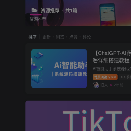
资源推荐
共1篇
资源推荐
排序
更新
浏览
点赞
评论
【ChatGPT-
署详细搭建教程
付费阅读
688
# AI系
￥
旧人
2年前