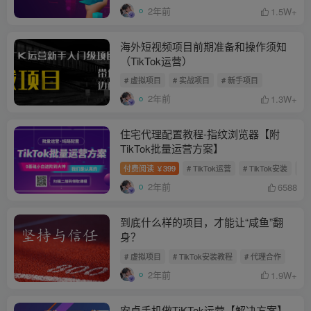
2年前
1.5W+
海外短视频项目前期准备和操作须知
（TikTok运营）
# 虚拟项目
# 实战项目
# 新手项目
2年前
1.3W+
住宅代理配置教程-指纹浏览器【附
TikTok批量运营方案】
付费阅读
399
# TikTok运营
# TikTok安装
# 
￥
2年前
6588
到底什么样的项目，才能让“咸鱼”翻
身？
# 虚拟项目
# TikTok安装教程
# 代理合作
2年前
1.9W+
安卓手机做TiKTok运营【解决方案】