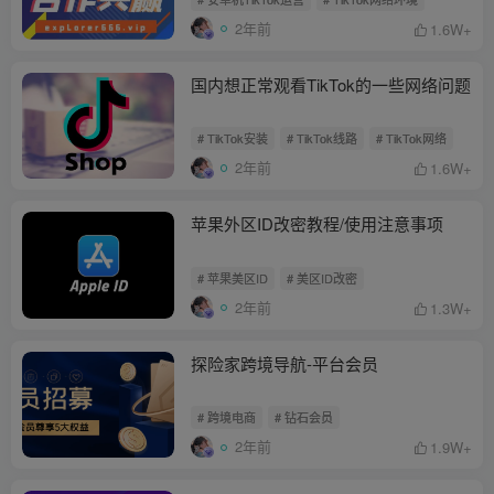
2年前
1.6W+
国内想正常观看TikTok的一些网络问题
# TikTok安装
# TikTok线路
# TikTok网络
2年前
1.6W+
苹果外区ID改密教程/使用注意事项
# 苹果美区ID
# 美区ID改密
2年前
1.3W+
探险家跨境导航-平台会员
# 跨境电商
# 钻石会员
2年前
1.9W+