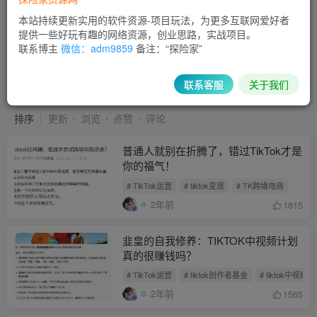
本站持续更新实用的软件资源-项目玩法，为更多互联网爱好者
提供一些好玩有趣的网络资源，创业思路，实战项目。
联系博主
微信：adm9859
备注：“探险家”
TikTok运营
共22篇
TikTok运营
联系客服
关于我们
排序
更新
浏览
点赞
评论
普通人就别在折腾了，错过TikTok才是
你的福气！
# TikTok运营
# tiktok变现
# TK跨境电商
2年前
1815
韭皇的自我修养：TIKTOK中视频计划
真的很赚钱吗？
# TikTok运营
# tiktok创作者基金
# tiktok中视频
2年前
1565