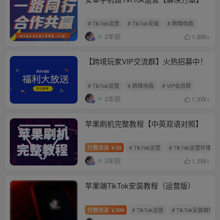
# TikTok运营
# TikTok安装
# 跨境电商
2年前
1.9W+
【跨境玩家VIP交流群】火热招募中！
# TikTok运营
# 跨境电商
# VIP会员群
2年前
1.3W+
苹果刷机完整教程【中英双语对照】
付费阅读
39
# TikTok运营
# TikTok运营环境
￥
2年前
1.5W+
苹果端TikTok安装教程（运营版）
付费阅读
399
# TikTok运营
# TikTok安装教程
￥