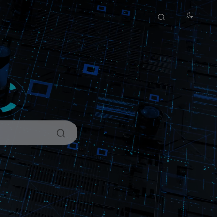
搜索
开启精彩搜索
热门搜索
运营
项目
引流
教程
源码
福利
心里话
安装
谷歌
机场
探险家跨境导航
TikTok
Google
外网
节点
美区ID
火箭
免费资源
电报
改密教程