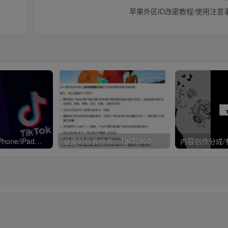
苹果外区ID改密教程/使用注意
TikTok新手——iPhone/iPad如何设置TikTok运营环境
韭皇的自我修养：TIKTOK中视频计划真的很赚钱吗？