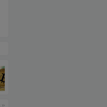
加密货币（USDT-TRC20）如何提现
Twitter 如何用手机解除推特敏感内容限制，苹果手机推特怎么查看敏感内容教程
TikTok安装教程
篇