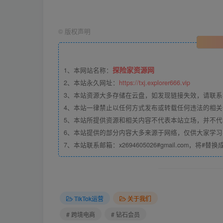
如果你也有兴趣加入探险家VIP会员，可查看：
©
版权声明
探险家跨
探险家资源网
1、本网站名称：
2、本站永久网址：
https://txj.explorer666.vip
3、本站资源大多存储在云盘，如发现链接失效，请联
4、本站一律禁止以任何方式发布或转载任何违法的相
5、本站所提供资源和相关内容不代表本站立场，并不
6、本站提供的部分内容大多来源于网络，仅供大家学
7、本站联系邮箱：x2694605026#gmail.com，将#替
TikTok运营
关于我们
# 跨境电商
# 钻石会员