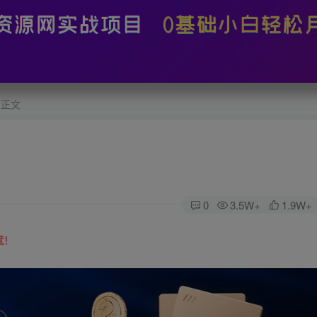
正文
0
3.5W+
1.9W+
赋！