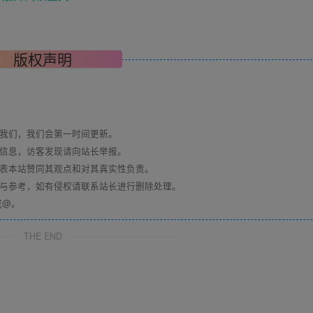
“
平台会员
”栏目-“
入会申请
”提交会员信息。
版权声明
境导航VIP会员权益介绍
系我们，我们会第一时间更新。
关信息，访客发现请向站长举报。
代表本站赞同其观点和对其真实性负责。
习与参考，如有侵权请联系站长进行删除处理。
换成@。
THE END