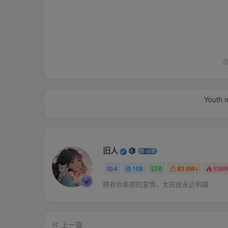
Youth m
旧人
4
108
0
83.9W+
538
拥有你美丽的爱情，太阳就永远明媚
上一篇