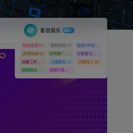
标签云
鸿蒙谷歌框架
魔法上网
高价值社群
(1)
(1)
(1)
项目门槛
项目推广
项目合作
(1)
(2)
(2)
影音娱乐
GO
项目变现
项目交流
随笔
(1)
(2)
(2)
钻石会员
轻创项目
轻创VIP会员群
(1)
(1)
(1)
跨境电商
贴吧推广教程
谷歌账号注册
(3)
(1)
(2)
谷歌三件套
订阅购买
订阅导入
(2)
(1)
(0)
视频祛水印工具
视频打赏系统
(1)
(1)