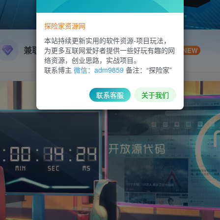
探险家资源网
本站持续更新实用的软件资源-项目玩法，
兼职副业
精品源码
为更多互联网爱好者提供一些好玩有趣的网
NEW
络资源，创业思路，实战项目。
联系博主
微信：adm9859
备注：“探险家”
联系客服
关于我们