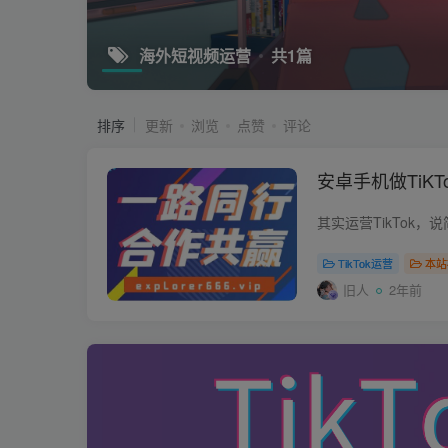
海外短视频运营
共1篇
排序
更新
浏览
点赞
评论
安卓手机做TiK
TikTok运营
本站
旧人
2年前