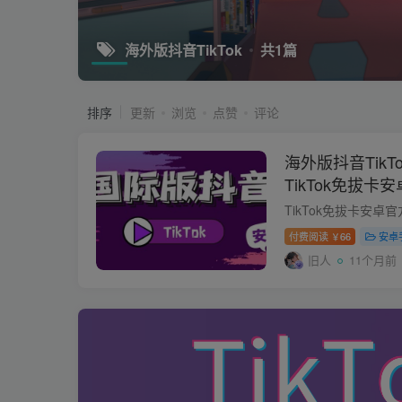
海外版抖音TikTok
共1篇
排序
更新
浏览
点赞
评论
海外版抖音Tik
TikTok免拔
付费阅读
66
安卓
￥
旧人
11个月前