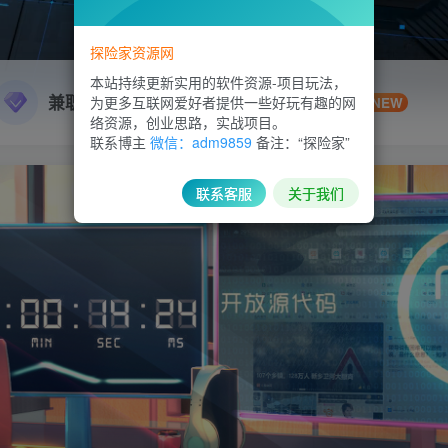
探险家资源网
本站持续更新实用的软件资源-项目玩法，
兼职副业
精品源码
为更多互联网爱好者提供一些好玩有趣的网
NEW
络资源，创业思路，实战项目。
联系博主
微信：adm9859
备注：“探险家”
联系客服
关于我们