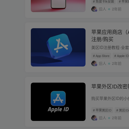
# 免拔卡tk安装
# 苹果
旧人
2年前
苹果应用商店（Ap
注册/购买
# App Store
# Apple ID
旧人
2年前
苹果外区ID改密
# 苹果美区ID
# 美区I
旧人
2年前