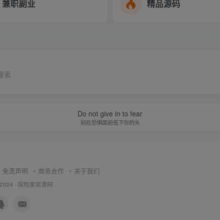
兼职副业
精品源码
搜索
Do not give in to fear
别在恐惧面前低下你的头
免责声明
商务合作
关于我们
 2024 ·
探险家资源网
·