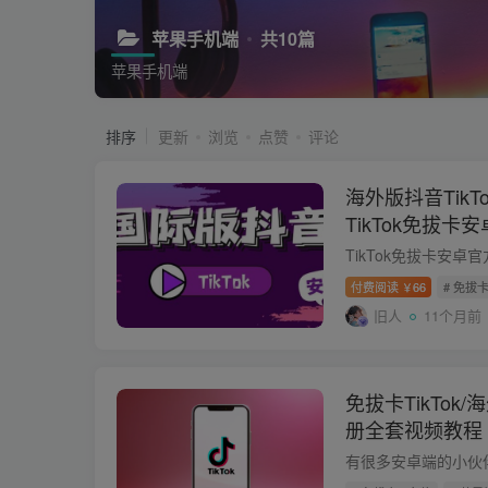
苹果手机端
共10篇
苹果手机端
排序
更新
浏览
点赞
评论
海外版抖音Tik
TikTok免拔
付费阅读
66
# 免拔卡T
￥
旧人
11个月前
免拔卡TikTo
册全套视频教程