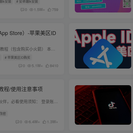
端tk安装
# 安卓端tk安装
0
1.5W+
759
p Store）-苹果美区ID
美区ID注册教程-全套教程（包含购买小火箭） 本站会员可以直接联系客服，免费下载美区应用商店各种免费APP应用，及免费下载Shadowrocket（小火箭）。 非会员可购买本套美区ID注册教程，或者直接...
# 苹果美区ID购买
0
5.1W+
8410
教程/使用注意事项
购买苹果外区ID的小伙伴，必看使用须知： 登录账号之前一定要先仔细查看下面的ID登录步骤，使用注意事项！ 登录账号之前一定要先仔细查看下面的ID登录步骤，使用注意事项！ 登录账号之前一定要...
D改密
0
6.4W+
1.3W+