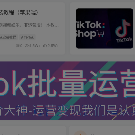
k安装教程（苹果端）
免拔卡TikTok，仅限刷视频娱乐，非运营版！ 本教程为付费教程：详细了解 苹果端：TikTok在线安装+TK详细操作步骤教程+视频安装教程+美区ID（下载小火J）+赠送谷歌账号1个+赠送精选稳定机场资源+...
kTok安装教程
# TikTok
0
4.5W+
2.5W+