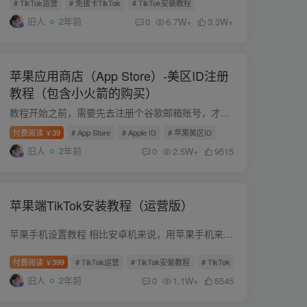
# TikTok运营
# 免拔卡TikTok
# TikTok安装教程
旧人
2年前
0
6.7W+
3.3W+
苹果应用商店（App Store）-美区ID注册
教程（包含小火箭的购买）
教程开始之前，需要先去注册个谷歌邮箱账号，才方便后面的操作。 而注册谷歌账号离不开网络环境，注册前，需要提前配置好设备上的网络环境再去注册。 需要购买流量套餐，可查看下面的精选稳定机...
付费阅读
39
# App Store
# Apple ID
# 苹果美区ID
￥
旧人
2年前
0
2.5W+
9515
苹果端TikTok安装教程（运营版）
苹果手机设置教程 相比安卓机来说，用苹果手机来做TK运营是很简单的，比较适合新手。 简单说，就以下四个步骤： 1.未插卡苹果手机，恢复出厂设置，进入之后更改时区，语言，地区，关闭定位，在...
付费阅读
399
# TikTok运营
# TikTok安装教程
# TikTok
￥
旧人
2年前
0
1.1W+
8545