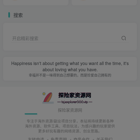
也不用时刻维护客户，与客户沟通，一举两得。
搜索
更厉害的是，大部分虚拟项目，你还可以同时做着网盘拉新
的项目，各大网盘都有类似的一些拉新活动！
开启精彩搜索
你只要参与，分享资源链接的时候，如果你的粉丝是新用
户，你都可以获得一定的推广佣金！
Happiness isn't about getting what you want all the time, it's
about loving what you have.
你只需要将你拥有的资源，放到迅雷或者夸克、UC、诚通等
幸福并不是一味得到自己想要的，而是珍爱自己拥有的
等一些网盘里面！
假如他们是这些网盘平台的新用户，那你就可以获得网盘拉
新的收益，直接做到一石三鸟，可还行？
探险家资源网
专注于海外资源/副业项目分享，本站将持续更新各种
各个网盘的拉新现在单价一般都比较低，早期的时候某些网
海外资源、软件工具、项目玩法，为感兴趣的玩家提供
更多好玩有趣的网络资源、创业思路。
盘拉新还是非常值得做的！
友链申请
免责声明
商务合作
关于我们