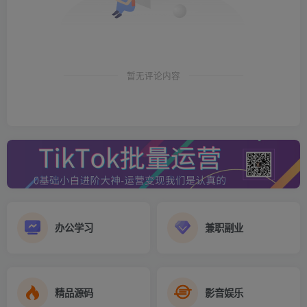
在这个领域，有很多人都能轻松获取到大量的瑟流，因为简
单，群体庞大！
但是这部分群体变现极其困难，想快速变现，就很容易擦
暂无评论内容
边，风险也很高！
所以，想快速变现，大部分人也都是去做一些灰嘿擦边的项
目，所获取的流量，基本上都是一次性就报废了，不会有什
么后续转化。
思维扩展一下，比如你喜欢看美剧，你收藏了大量的美剧资
源，你发现网上很多人在找这些资源，而你又是一个热心
办公学习
兼职副业
人，刚好你找到了这部分资源…
与其免费送资源给别人，不如就放到自己的平台上，让他们
精品源码
影音娱乐
自助领取，这样你不仅省心了，还可以赚点广告收益，自己