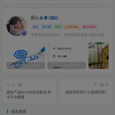
#举例说明
如搭建小程序版的虚拟资源付费系统，不做收费模式，那你
旧人
可以利用免费，一些白嫖党看中了某个资源，那他们会去看
4
108
0
83.9W+
538W+
平台上的广告来免费领取这个资源！
不管你面对的是什么，为你所爱的而奋斗都会是值得的
只要他们看了广告，我们就可以获得小程序的广告收益，这
样用户不需要花钱也能获取他想要的资源，我们也会有部分
广告收益，这就是一种双赢的模式。
Chat GPT-4o 开启越狱模式！
instagram换绑/修改辅助邮箱和手机号码教程
只要会做流量，就这么个小小的项目，同样能做到非常夸张
的地步！
上一篇
下一篇
虚拟产品24小时自动售卖/发
虚拟项目有什么独特优势？
如当时某个现象级的小游戏洋了个洋，在比如我知道的有人
卡平台搭建
做瑟流，利用这种玩法，图片解锁，视频解锁，短短几个月
就能轻松变现上百万！
相关推荐