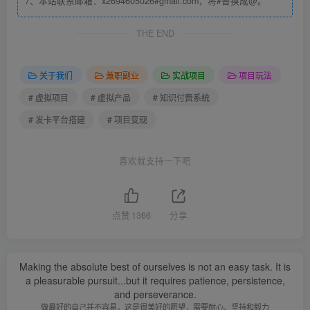
7、本站联系邮箱：x2694605026#gmail.com，将#替换成@。
视频运营资料、自媒体运营资料…
THE END
还包括各种网贝兼项目、副业项目、软件工具测评、兼职副
业信息、羊毛党信息、影视剧资源等等，只要你能想到的一
关于我们
兼职副业
实战项目
项目玩法
些虚拟资源，有需求有价值的东西，其实都可以利用这套系
# 虚拟项目
# 虚拟产品
# 知识付费系统
统去进行售卖。
# 发卡平台搭建
# 项目变现
唯一要做的就是解决流量来源问题，就能变现。
喜欢就支持一下吧
有太多能做的方向了！但不能都做！
点赞
1366
分享
要选择适合自己的才能做好，因为个人精力有限，都做肯定
是做不起来的。
Making the absolute best of ourselves is not an easy task. It is
a pleasurable pursuit...but it requires patience, persistence,
2.免费送资料，通过业务相关的服务或周边的产品进行变现
and perseverance.
做最好的自己并不容易，这是很美好的愿望，需要耐心、坚持和毅力