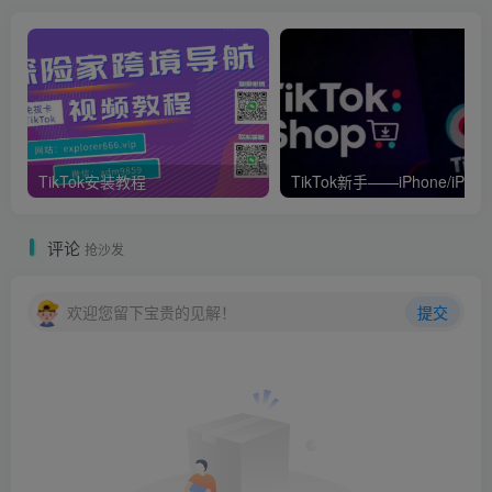
但这点变现能力，在瑟流面前属实一点都不夸张，只不过再
大的体量，没有人敢去干了，见好就收罢了！
瑟流在互联网有多庞大，相信不用我多说吧！
很多人都知道瑟流在互联网是最多的，不得不说的是，这部
TikTok安装教程
TikTok新手——iPhone/iPad如
分流量群体劣质归劣质，但在互联网它确实是引流最容易的
群体之一！
评论
抢沙发
并且在互联网，这部分群体不论任何时期，它都是最庞大的
欢迎您留下宝贵的见解！
提交
一个群体，也只有这部分群体引流最容易！就算再劣质，流
量大了它能产生什么效果还用说？
就算把这群人拿来刷广告，你的收入也不低吧！
只不过很多人都不知道这种流量，它到底该怎么去变现！