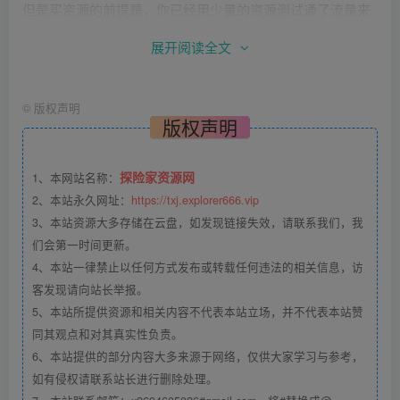
但是买资源的前提是，你已经用少量的资源测试通了流量来
源！
展开阅读全文
不管是什么样的资源，或者信息、技术，你都可以嫁接过来
在你虚拟商城进行自动售卖，倒手就能赚取差价！
©
版权声明
版权声明
可以说这些产品几乎没什么成本，只是时间成本比较高，但
探险家资源网
1、本网站名称：
前期的辛苦，后期能做到以超低风险换来一本万利！
2、本站永久网址：
https://txj.explorer666.vip
3、本站资源大多存储在云盘，如发现链接失效，请联系我们，我
只不过，有些虚拟资源是有坑的，新手小白没什么经验的，
们会第一时间更新。
肯定是不建议去操作，比如会遇到各种版权的问题。
4、本站一律禁止以任何方式发布或转载任何违法的相关信息，访
客发现请向站长举报。
能做的项目类型
5、本站所提供资源和相关内容不代表本站立场，并不代表本站赞
同其观点和对其真实性负责。
比如：在抖音、小红书引流送资料，可以利用这些平台将情
6、本站提供的部分内容大多来源于网络，仅供大家学习与参考，
感咨询、交友相亲知识、母婴资料、育儿资料、学科资料、
如有侵权请联系站长进行删除处理。
公文资料、论文资料、小吃技术资料、AI工具使用教程、短