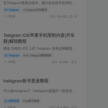
在Telegram使用过程中，偶尔会出现手机号码被禁用的情况，当出现这种情况时，Telegram手机端和电脑PC端都会自动掉线并退出。当再次尝试登陆时候就会提示此手机号码已被封禁。 如果您在使用Teleg...
Telegram
# Telegram申诉解封
2年前
0
4023
12
Telegram IOS苹果手机限制内容(开车
群)解除教程
原由 为啥在 iOS 上的 Telegram 会有这种敏感内容过滤呢，自然是苹果喜欢多管闲事，限制在苹果设备上的社交 App 中的敏感内容。 本来吧，这也是件好事，不过吧，一来，除了 iOS 其他设备都不存...
Telegram
# ios Telegram解除限制
2年前
0
4W+
5
instagram账号登录教程
什么是instagram？ Instagram是国外一款很流行的可以发照片和视频社交平台。 用户可以在手机上拍摄或上传图片和视频，然后添加滤镜、标签、文字和其他创意元素。人们可以对这些上传的视频或者照...
免费资源
# ins账号登录
2年前
0
2.9W+
9