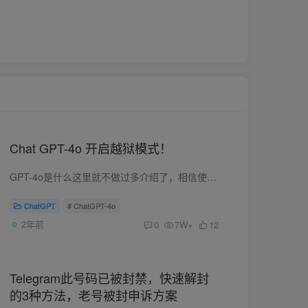
Chat GPT-4o 开启越狱模式！
GPT-4o是什么这里就不做过多介绍了，相信使用过的朋友也都很清楚了。 对于不知道的朋友，也可以去自行去搜索了解，GPT-4o是免费模型，但有使用次数限制，达到限制后会自动切换到3.5模型。 免费...
ChatGPT
# ChatGPT-4o
2年前
0
7W+
12
Telegram此号码已被封禁，快速解封
的3种方法，老号被封申诉方案