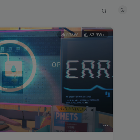
538W+
83.9W+