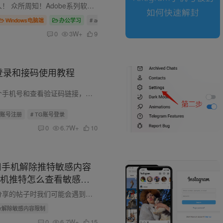
大家好，我是旧人！ 众所周知！Adobe系列软件每年都会有一次大版本升级。 是不是感觉上一个版本还没玩明白，下一个版本又双叒叕来了。 由于很多朋友在找相关的软件的时候，找不到，或者找到了也...
Windows电脑端
办公学习
# adobe全家桶
0
3W+
9
登录和接码使用教程
下单后会获得一个手机号和查看验证码链接，或者是手机号和密钥Token，因为都是手工发货，具体可以咨询客服。 一.手机号和链接 二.手机号和密钥Token 打开查看验证码的链接后： 亦或者是下面这样...
TG账号注册
# TG账号登录
0
6.7W+
10
 如何用手机解除推特敏感内容
机推特怎么查看敏感内
在点击一些别人分享的帖子时我们可能会遇到帖子被屏蔽了看不见内容，显示包含敏感内容，要查看显示包含敏感内容的帖子其实很简单。 下面分别是安卓和苹果的操作流程： 一、安卓解除教程 安卓的...
tter解除敏感内容限制
0
6.7W+
15