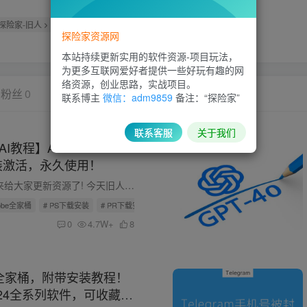
探险家-旧人
管理员
超级版主
探险家资源网
本站持续更新实用的软件资源-项目玩法，
为更多互联网爱好者提供一些好玩有趣的网
络资源，创业思路，实战项目。
粉丝
0
联系博主
微信：adm9859
备注：“探险家”
联系客服
关于我们
 AI教程】Adobe2015-
安装激活，永久使用！
又又又... 好久没来给大家更新资源了! 今天旧人就来给大家更新下 PS2024 的下载安装，包括Adobe全家桶2015-2024的其它软件安装，这里也都有。 Adobe Photoshop 2024 是Adobe公司发布的旗舰级图...
dobe全家桶
# PS下载安装
# PR下载安装
0
4.7W+
8
024全家桶，附带安装教程！
2024全系列软件，可收藏备