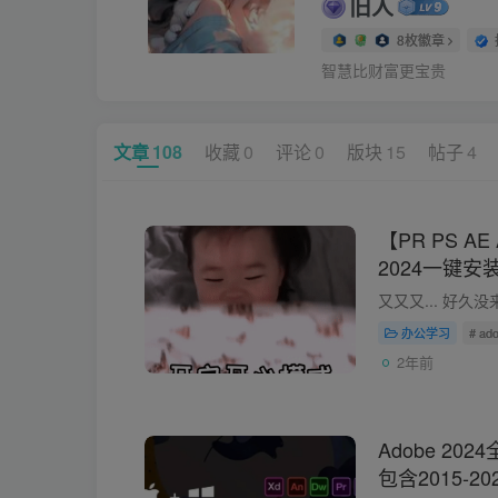
旧人
8枚徽章
智慧比财富更宝贵
文章
108
收藏
0
评论
0
版块
15
帖子
4
【PR PS AE
2024一键
办公学习
# a
2年前
Adobe 2
包含2015-