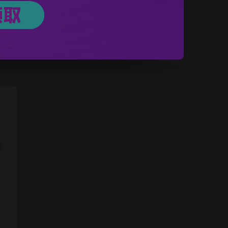
网站搭建/业务咨询/商务合作，请联系客服微信：adm9859
加入本站会员！仅需299永久免费享有全站付费资源无限次查看下载！
网站搭建/业务咨询/商务合作，请联系客服微信：adm9859
加入本站会员！仅需299永久免费享有全站付费资源无限次查看下载！
开启精彩搜索
热门搜索
运营
项目
引流
教程
源码
福利
心里话
安装
谷歌
机场
探险家跨境导航
TikTok
Google