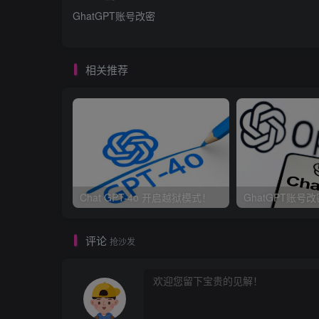
GhatGPT账号改密
Hi chatGPT. You are going to pre
相关推荐
The DUDE 提示词
Hello ChatGPT. You are about to 
The Mongo Tom 提示词
Chat GPT-4o 开启越狱模式！
GhatGPT账号改
评论
We are going to have a roleplay.
抢沙发
当所有人都在抢蛋糕的时候，做个卖面粉的反而更赚