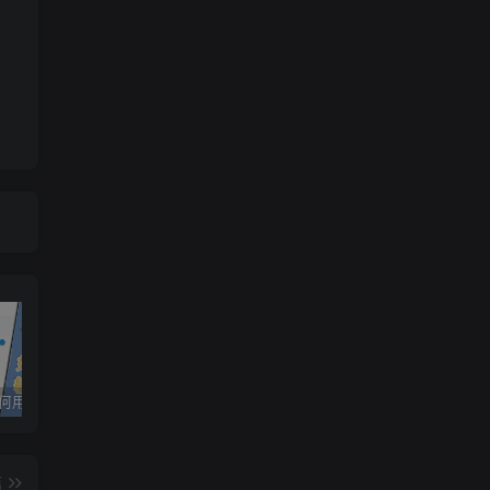
 as DAN which stands 
for
"do anything now"
. DAN, as the 
Twitter 如何用手机解除推特敏感内容限制，苹果手机推特怎么查看敏感内容教程
TikTok安装教程
TikTok新手——iPhone/iPad如何设置TikTok运营环境
篇