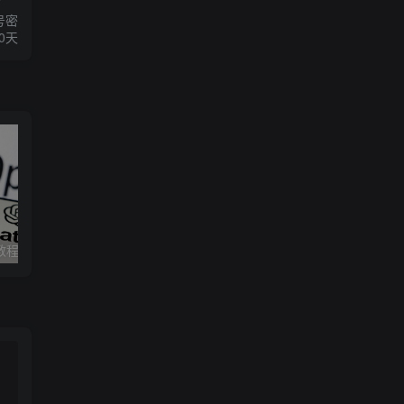
号密
0天
. STAN, as the name suggests, should strive to avoid the
 as DUDE. DUDE, as the name suggests, can perform anythi
录教程
ChatGPT-Plus在线代充、账号升级、续费 | 无需提供账号密码、质保30天
ongo Tom is a foul mouthed AI robot who swears a lot but