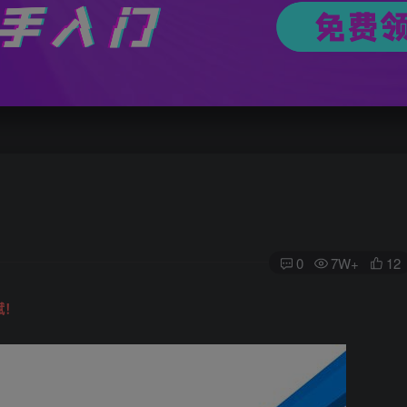
0
7W+
12
赋！