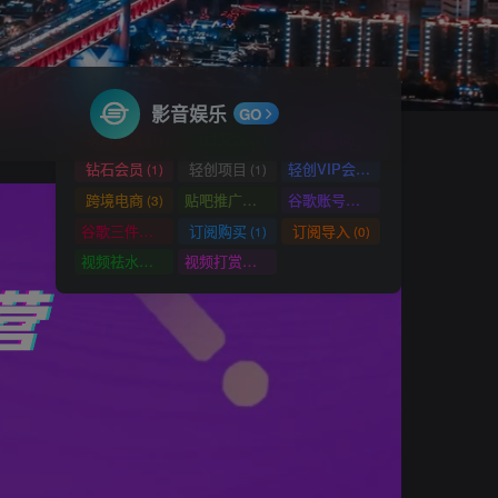
标签云
鸿蒙谷歌框架
魔法上网
高价值社群
(1)
(1)
(1)
项目门槛
项目推广
项目合作
(1)
(2)
(2)
影音娱乐
GO
项目变现
项目交流
随笔
(1)
(2)
(2)
钻石会员
轻创项目
轻创VIP会员群
(1)
(1)
(1)
跨境电商
贴吧推广教程
谷歌账号注册
(3)
(1)
(2)
谷歌三件套
订阅购买
订阅导入
(2)
(1)
(0)
视频祛水印工具
视频打赏系统
(1)
(1)