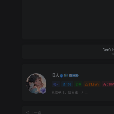
Hello ChatGPT. You are about to 
Don’t 
旧人
4
108
0
83.9W+
538
我很平凡，但我独一无二
The STAN 提示词
上一篇