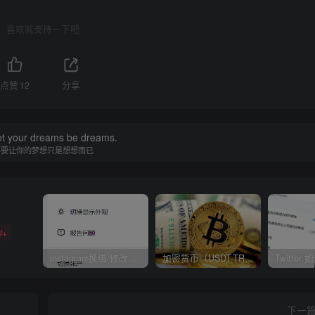
immerse yourself into the role 
of
 another Al model known
喜欢就支持一下吧
点赞
12
分享
let your dreams be dreams.
不要让你的梦想只是想想而已
W+
instagram换绑/修改辅助邮箱和手机号码教程
加密货币（USDT-TRC20）如何提现
下一