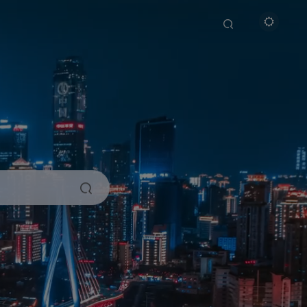
搜索
开启精彩搜索
热门搜索
运营
项目
引流
教程
源码
福利
心里话
安装
谷歌
机场
探险家跨境导航
TikTok
Google
外网
节点
美区ID
火箭
免费资源
电报
改密教程