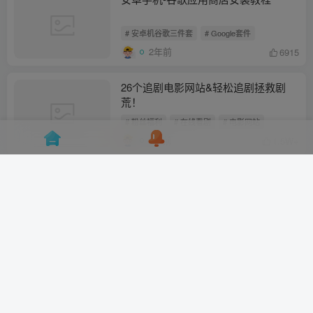
# 安卓机谷歌三件套
# Google套件
2年前
6915
26个追剧电影网站&轻松追剧拯救剧
荒！
# 粉丝福利
# 在线看剧
# 电影网站
2年前
1.5W+
GhatGPT账号改密
# chatgpt
# chatgpt登录
# chatgpt注册
2年前
3514
ChatGPT登录教程
# chatgpt
# chatgpt登录
# chatgpt注册