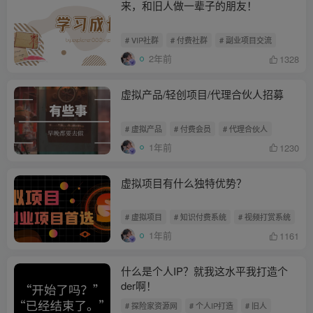
来，和旧人做一辈子的朋友！
# VIP社群
# 付费社群
# 副业项目交流
2年前
1328
虚拟产品/轻创项目/代理合伙人招募
# 虚拟产品
# 付费会员
# 代理合伙人
1年前
1230
虚拟项目有什么独特优势？
# 虚拟项目
# 知识付费系统
# 视频打赏系统
1年前
1161
什么是个人IP？就我这水平我打造个
der啊！
# 探险家资源网
# 个人IP打造
# 旧人