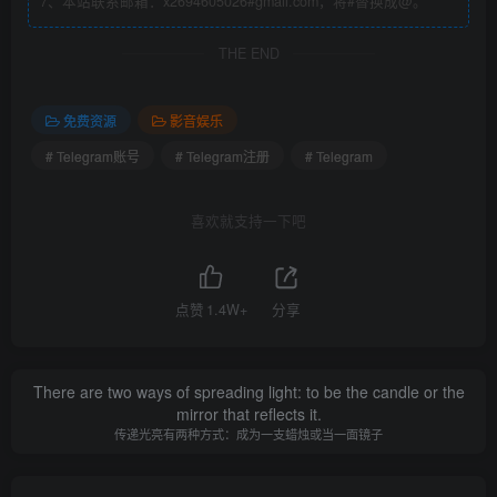
7、本站联系邮箱：x2694605026#gmail.com，将#替换成@。
或者使用下面的汉化包
THE END
Telegram（电报）汉化：
https://t.me/zh_CN
免费资源
影音娱乐
# Telegram账号
# Telegram注册
# Telegram
https://t.me/zh_cn_SpamBot
喜欢就支持一下吧
以上任意一个链接点击进入都可以。
或者在Telegram搜索：“t.me/zh_CN”，“zh_cn_SpamBot”，
点赞
1.4W+
分享
同样可以找到。
There are two ways of spreading light: to be the candle or the
mirror that reflects it.
传递光亮有两种方式：成为一支蜡烛或当一面镜子