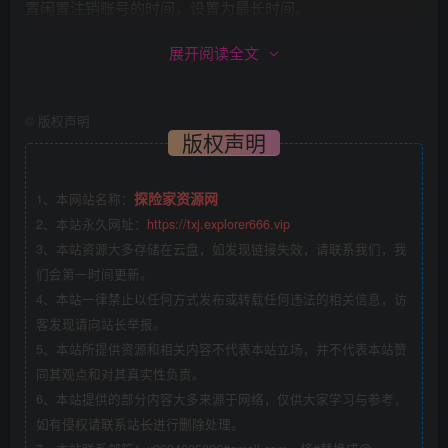
置闲置注销账号的时间，设置为最长时间。
展开阅读全文
问题2：账号是我自己的了吗，是否长期可用？
©
版权声明
答案：账号注册后就是你自己使用，为了保证账号安全，建
版权声明
议在软件设置—安全与隐私—-两步验证中开启两步验证，设
置登录密码（注意密码只是保证账号安全，登录需要验证码
探险家资源网
1、本网站名称：
+密码，并不能只凭密码登录），其他人不知道登录密码是
2、本站永久网址：
https://txj.explorer666.vip
无法登录的。即使有手机短信也登录不了，请放心使用！
3、本站资源大多存储在云盘，如发现链接失效，请联系我们，我
们会第一时间更新。
4、本站一律禁止以任何方式发布或转载任何违法的相关信息，访
问题3：如何设置成中文？
客发现请向站长举报。
5、本站所提供资源和相关内容不代表本站立场，并不代表本站赞
答案：请复制
tg://setlanguage?lang=classic-zh-cn
这个链
同其观点和对其真实性负责。
6、本站提供的部分内容大多来源于网络，仅供大家学习与参考，
接后粘贴到浏览器打开，然后按照提示点击 change 按钮。
如有侵权请联系站长进行删除处理。