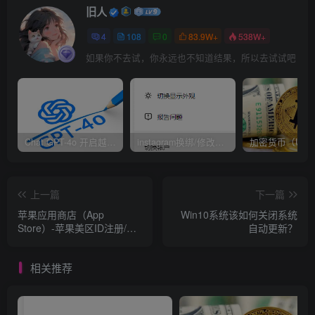
旧人
具体操作，也可以查看下面的教程，TG（电报）注册教程：
4
108
0
83.9W+
538W+
如果你不去试，你永远也不知道结果，所以去试试吧
TG账号注册登录和接码使用教程
2年前
10
所有在本站购买账号的老板，均免费赠送Telegram使用和汉
Chat GPT-4o 开启越狱模式！
instagram换绑/修改辅助邮箱和手机号码教程
化教程，已购买账号的老板联系客服免费查看。
Telegram下载安装注册教程-中文
68
￥
上一篇
下一篇
汉化/+86解除私聊限制
苹果应用商店（App
Win10系统该如何关闭系统
2年前
2.6W+
Store）-苹果美区ID注册/购
自动更新？
买
相关推荐
问题4：Telegram（电报）解除账号私聊限制？
第一种方法（手机端）：