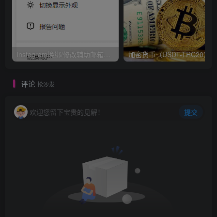
1.在Telegram搜索机器人：
@spambot
instagram换绑/修改辅助邮箱和手机号码教程
评论
抢沙发
欢迎您留下宝贵的见解！
提交
2.点击开始，或者点【START】按钮
3.（选择）点击【But I can’t message non-contacts!】/