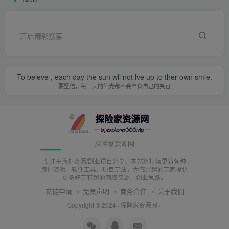
户】—输入划转【数量】—【确定】。
开启精彩搜索
To beleve , each day the sun wll not lve up to ther own smle.
要坚信，每一天的阳光都不会辜负自己的笑容
5.划转之后，我们就去绑定一下收款和付款方式就可以进行
探险家资源网
出售了。
专注于海外资源/副业项目分享，本站将持续更新各种
海外资源、软件工具、项目玩法，为感兴趣的玩家提供
新注册欧易的用户进行卖币提现时，需添加收付款方式，即
更多好玩有趣的网络资源、创业思路。
绑定银行卡/支付宝/微信。
友链申请
免责声明
商务合作
关于我们
Copyright © 2024 ·
探险家资源网
·
左上角点击【买币】—【C2C买币】；