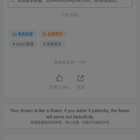
7、本站联系邮箱：x2694605026#gmail.com，将#替换成@。
THE END
免费资源
加密货币
# USDT提现
# 加密货币
注意：
喜欢就支持一下吧
认证级别越高，在进行买/卖交易时，更容易匹配到更优质的
商家和更优惠的价格。
官网无法进行【3视频认证】，若有需要，请下载欧易 APP
点赞
1.2W+
分享
完成认证。
Your dream is like a flower. if you water it patiently, the flower
will come out beautifully.
上方是教大家如何注册平台账号和做必要的身份认证，下面
即使是最简单的梦想，用心浇灌，也能开出绚烂的花
教大家如何获取USDT-TRC20地址！