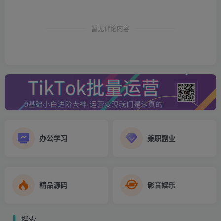
暂无评论内容
提交提现后，等待官方处理即可。
4.当我们收到结算的USDT后，还需要把资金划转一下，一般
办公学习
兼职副业
收到的数字货币都在【资金账户】，我们还需要把它划转到
【交易账户】才可以进行交易。
精品源码
影音娱乐
点击右上角【资产管理】—【资金划转】。
选择币种，以【USDT】—从【资金账户】—到【交易账
搜索