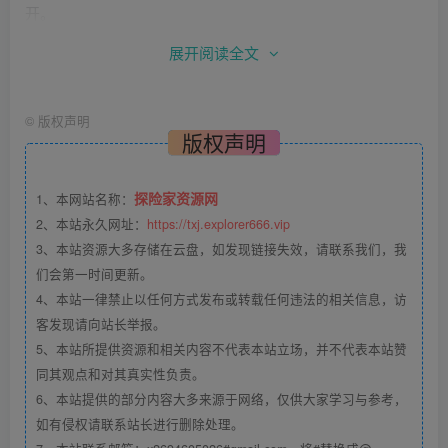
开。
展开阅读全文
链接如果打不开，可以来找我。
注册成功，登录之后点击右上角图标—【身份认证】
©
版权声明
版权声明
探险家资源网
1、本网站名称：
2、本站永久网址：
https://txj.explorer666.vip
3、本站资源大多存储在云盘，如发现链接失效，请联系我们，我
们会第一时间更新。
4、本站一律禁止以任何方式发布或转载任何违法的相关信息，访
客发现请向站长举报。
5、本站所提供资源和相关内容不代表本站立场，并不代表本站赞
2.选择【个人身份认证】，按顺序完成【LV.1基础认证】、
同其观点和对其真实性负责。
【LV.2高级认证】
6、本站提供的部分内容大多来源于网络，仅供大家学习与参考，
如有侵权请联系站长进行删除处理。