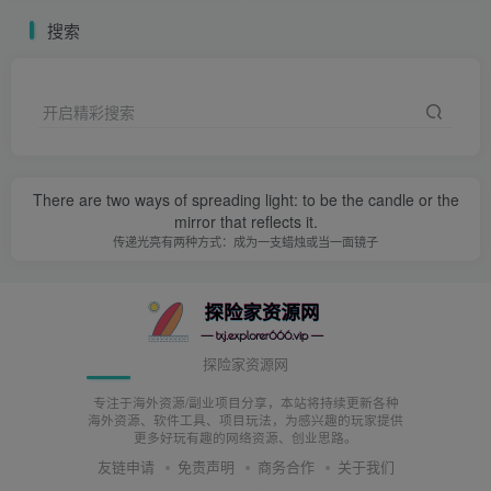
这种心理可能不代表所有人，但多数人应该都是如此。
搜索
不过，做副业的人很多，但真正能做的好的人很少。
开启精彩搜索
反而做了好几年发现，副业副业没什么起色，工作工作也没
做好，什么原因？
There are two ways of spreading light: to be the candle or the
mirror that reflects it.
根本原因就是不明白上班和创业，它完全就是不同的两件
传递光亮有两种方式：成为一支蜡烛或当一面镜子
事！
做不同的事，那自然是思维方式和习惯也不一样！
探险家资源网
在大多数情况下，你做什么样的事，自然会拥有什么样的思
专注于海外资源/副业项目分享，本站将持续更新各种
维…
海外资源、软件工具、项目玩法，为感兴趣的玩家提供
更多好玩有趣的网络资源、创业思路。
友链申请
免责声明
商务合作
关于我们
有什么样的思维自然会接触到什么样的一群人，圈子基本会