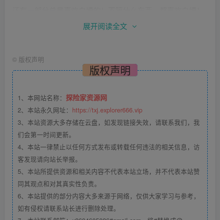
还有一部分总是喜欢白嫖的！不管什么东西，都喜欢白嫖！
展开阅读全文
白嫖没有错！大家都喜欢！
客户喜欢白嫖那是他的事，但是你要是创业做项目，自己做
©
版权声明
版权声明
老板了，可不能有这种思维。
探险家资源网
1、本网站名称：
如果想做兼职副业或者自己创业当老板，喜欢白嫖的这个毛
2、本站永久网址：
https://txj.explorer666.vip
病肯定是要改掉。
3、本站资源大多存储在云盘，如发现链接失效，请联系我们，我
们会第一时间更新。
要知道钞能力才能加速，钞能力能解决大部分问题，除了钞
4、本站一律禁止以任何方式发布或转载任何违法的相关信息，访
能力，无其它选择。
客发现请向站长举报。
5、本站所提供资源和相关内容不代表本站立场，并不代表本站赞
今天我们这篇文章就来聊聊如何了解自己、如何选择你能做
同其观点和对其真实性负责。
的事，搞懂做人和做选择的重要性！
6、本站提供的部分内容大多来源于网络，仅供大家学习与参考，
如有侵权请联系站长进行删除处理。