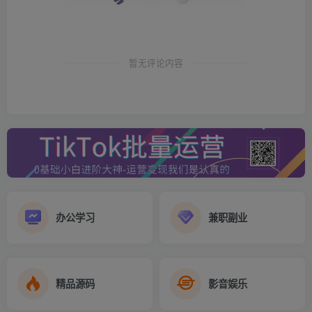
如果你是个普通人，我只能说你是真的不知道自己有几斤几
两…
暂无评论内容
难道边上班边靠业余时间搞点自己的副业，它不香么？
香！
但我还是觉得，你这完全不符合实际！
一边你必须要上班，因为你需要赚钱！
一边你又不想放弃上班的收入还想创业，还是因为你没钱，
办公学习
兼职副业
你想赚更多的钱。
想做点自己的事业，不上班去创业吧，实力不允许，上着班
精品源码
影音娱乐
吧，你又不满足那点工资收入。