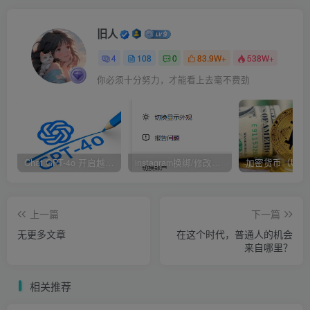
任何一个道理，都不是对所有人都有用的！
旧人
4
108
0
83.9W+
538W+
还有很多没道理的，只要有钱那就有它的道理，也不是说有
你必须十分努力，才能看上去毫不费劲
钱吧，要看说这句话的人是谁！
你能说他们说的这些“有道理的东西”，它就真的对么，不一
定！
Chat GPT-4o 开启越狱模式！
instagram换绑/修改辅助邮箱和手机号码教程
这些东西，它可能是对的，也可能是错的！还是得看是跟谁
说，听的人是谁！
上一篇
下一篇
事实上，“这些大道理”，就对于大多数普通人来说，还真不
无更多文章
在这个时代，普通人的机会
一定对，也不一定有用。
来自哪里？
不然也不会有那么多“成功学大师“了！
相关推荐