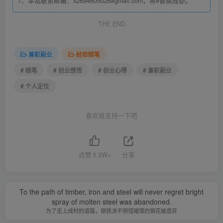
7、本站联系邮箱：x2694605026#gmail.com，将#替换成@。
做着不开心的事，难道不用花时间？赚点不够生活的钱，还
急那一会儿？
THE END
找工作的时候，总有人喜欢说一句话：找个事先做着，先赚
兼职副业
经验随笔
点钱再说…
# 随笔
# 创业感悟
# 创业心得
# 兼职副业
# 个人定位
如果跟你说这句话的人，他本来也很普通，到最后，你的生
活有极大的可能也会变得跟他一样。
喜欢就支持一下吧
因为他是他，你是你，他告诉你的，不一定就真的对，可能
只是听起来有点道理。
点赞
3.3W+
分享
然而听起来有点道理的东西，现实中多了去了！
就我这篇文章，你看完，你能说它完全没道理么！
To the path of timber, iron and steel will never regret bright
spray of molten steel was abandoned.
为了走上成材的道路，钢铁决不惋惜璀璨的钢花被遗弃
那不也要看跟谁说，看的人是谁么，对吧！