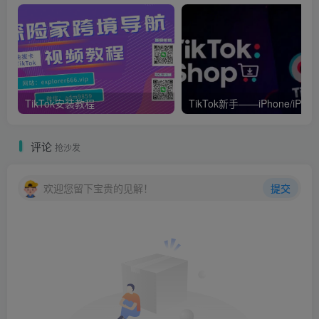
大师们说的话，是不是都很有道理，随便拎出来一句话，你
能说它没道理么？
但他们说的就真的都对么？对普通人就真的有用？
不一定吧！
TikTok安装教程
TikTok新手——iPhone/iPad如
评论
抢沙发
有不少人在创业和上班这两件事上，始终难以取舍，无法抉
择…
欢迎您留下宝贵的见解！
提交
总想着自己要是能一边上班，一边做个副业就好了，空闲时
间能在网上找个兼职或者副业什么的！
想着靠这种事情，就能改变自己当下的生活。
实际上，要完成这件事有多难？