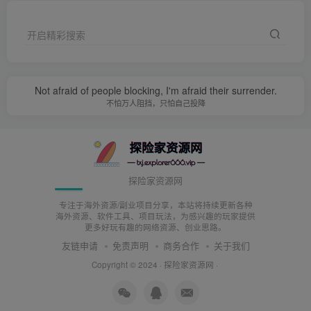
进入个人资料页面：点击屏幕底部的”我”图标，进入个
人资料页面。
开启精彩搜索
编辑个人资料：点击您的用户名旁边的“编辑资料”按
钮，然后点击您的用户名，您可以直接进行编辑并输入
Not afraid of people blocking, I'm afraid their surrender.
新的账号名称。
不怕万人阻挡，只怕自己投降
保存更改：输入您想要的新账号名称后，记得点击屏幕
上的“保存”或“确认”按钮，以保存您的更改。
修改其他资料
探险家资源网
专注于海外资源/副业项目分享，本站将持续更新各种
在个人资料页面：同样在个人资料页面中，您可以修改
海外资源、软件工具、项目玩法，为感兴趣的玩家提供
更多好玩有趣的网络资源、创业思路。
其他资料，比如头像、简介、链接等。
友链申请
免责声明
商务合作
关于我们
编辑资料：点击对应需要修改的部分，例如头像、简介
Copyright © 2024 ·
探险家资源网
·
或链接，然后进行相应的更改。