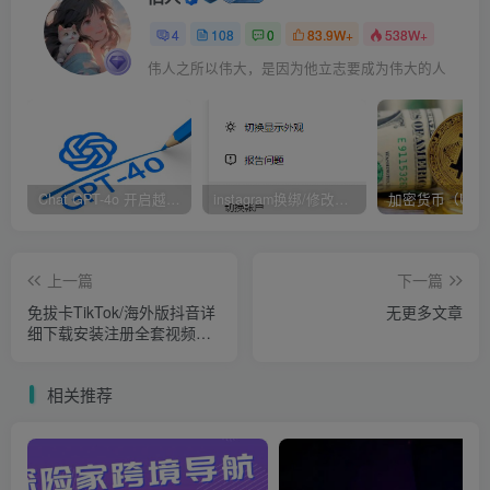
1、打开TIKTOK APP、选择账号密码登录
4
108
0
83.9W+
538W+
伟人之所以伟大，是因为他立志要成为伟大的人
Chat GPT-4o 开启越狱模式！
instagram换绑/修改辅助邮箱和手机号码教程
上一篇
下一篇
免拔卡TikTok/海外版抖音详
无更多文章
细下载安装注册全套视频教
程
相关推荐