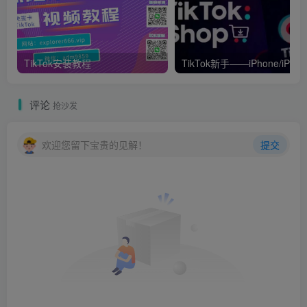
2、输入提供的账号密码登录即可
TikTok安装教程
TikTok新手——iPhone/iPad如
评论
抢沙发
欢迎您留下宝贵的见解！
提交