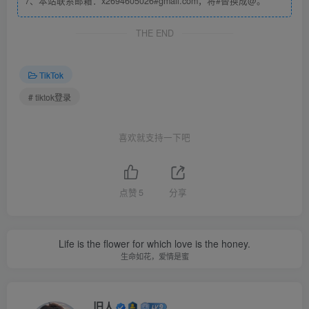
7、本站联系邮箱：x2694605026#gmail.com，将#替换成@。
app登录
THE END
请注意，国内使用APP 想要正常登录和使用TIKTOK，必须
TikTok
要按照以下几点进行操作，否则会出现输入账户密码点击登
# tiktok登录
录，登录不进去弹回登录页面的情况！
喜欢就支持一下吧
请按照以下进行操作，方可正常登录及使用TIKTOK
1、取出电话卡，手机系统语言改为英语和地区改为美国 |
点赞
5
分享
或者语言改为繁体，地区改为英国。
2、账号正常登录后，能刷出视频了就可以把卡插回去
Life is the flower for which love is the honey.
生命如花，爱情是蜜
3、不要问为什么，跟着做，tiktok规则就是这么严格，不这
样做国内根本用不上（包括登录和使用）
旧人