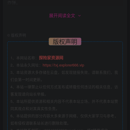
炸弹。
展开阅读全文
但很多韭菜，非常善于自嗨，特别喜欢在没信息和资源的情
况下研究技巧，在三个三的情况下琢磨怎么出火箭。
©
版权声明
版权声明
做项目这件事，没办法急于求成，在什么阶段就做什么事，
这才是最适合你的，不要眼高手低。
探险家资源网
1、本网站名称：
还有几个月就又到年底了！最近一直有人找我推荐项目，问
2、本站永久网址：
https://txj.explorer666.vip
我在做什么项目，有没有什么好的项目可以做？
3、本站资源大多存储在云盘，如发现链接失效，请联系我们，我
们会第一时间更新。
我做什么项目，你不是都可以看到么！这还用问！
4、本站一律禁止以任何方式发布或转载任何违法的相关信息，访
客发现请向站长举报。
问题是我能做，我愿意做，你不一定能做，也不一定愿意
5、本站所提供资源和相关内容不代表本站立场，并不代表本站赞
同其观点和对其真实性负责。
做，更不一定有时间做。
6、本站提供的部分内容大多来源于网络，仅供大家学习与参考，
如有侵权请联系站长进行删除处理。
不知道你有没有听过这么一句话：“那些一见面就问你谋生方