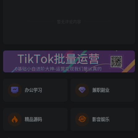
首先我想说的是，搞副业这件事，决定去做就一定要有耐
暂无评论内容
心，没耐心的人做不了，更不适合创业。
说完，你好决定是继续往下看，还是X掉。
我觉得这一点它很重要，所以提前说，直接劝退没耐心的小
伙伴。
如何找项目就不说了，接下来我们讲怎么看项目，既然是看
项目，肯定是你想直接干别人赚钱的事情吃自己的饭，你关
办公学习
兼职副业
心的是你能不能赚钱，说明你知道什么可以赚钱。
但自己做项目，只能做适合自己的事情，日积月累才能越做
精品源码
影音娱乐
越轻松。
找项目和看项目，境界是天差地别。