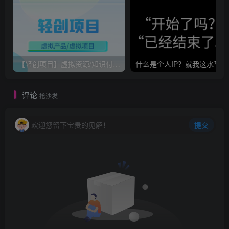
小钱靠勤，只要你执行力够，够勤快就能赚到，勤也只能赚
点小钱，因为靠勤奋（忙碌）压根也赚不到什么大钱。
赚小钱嘛！无所谓好坏，高低！像我这种做什么都是半吊子
【轻创项目】虚拟资源/知识付费/虚拟产品如何做？
什么是
的家伙都可以干的有来有回，你有什么做不了的，只要你想
干，什么时候都可以。
评论
抢沙发
只不过，没什么经验的新手，最好还是从小事做起，从赚小
欢迎您留下宝贵的见解！
提交
钱开始，关注旧人的粉丝，包括我都是普通到不能再普通的
普通人，没赚小钱的积累，也赚不了大钱。
至于找什么样的项目，找自己能做的项目上手就行了，适合
自己的，擅长的、感兴趣的都可以，反正都是小项目，无所
谓好坏。好了，不废话了，直接说重点。
下面旧人就给大家分享几点我挖掘项目的经验：