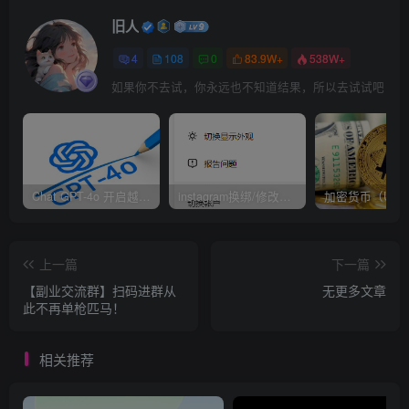
忠实粉丝，鉴于有部分对搞副业感兴趣的小伙伴，今天我就
旧人
来分享几点我自己做项目的经验，知道这些方法之后被割韭
4
108
0
83.9W+
538W+
菜的几率也会小很多。
如果你不去试，你永远也不知道结果，所以去试试吧
问我是如何发现项目的，其实很简单，就像我开头说的一
样。
包括一些真正掌握方法的小伙伴，发现项目真的不难，找到
Chat GPT-4o 开启越狱模式！
instagram换绑/修改辅助邮箱和手机号码教程
赚钱项目也很容易，但是想做起来不容易，因为很多人没有
执行力，方法告诉他，明牌都没用。
上一篇
下一篇
【副业交流群】扫码进群从
无更多文章
找项目，是你想直接从别人赚钱的事情里分一杯羹，你关心
此不再单枪匹马！
的是能不能跟着一起赚点钱，说明你不知道什么可以赚钱，
那赚的基本上都是庄家牙缝里残羹剩饭的小钱。
相关推荐
小钱该怎么赚？