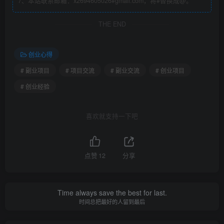
7、本站联系邮箱：x2694605026#gmail.com，将#替换成@。
式的人，本质上是在计算接下来对你的尊重程度。”
THE END
问我做什么项目，靠什么赚钱…，我不想多说什么，懂的人
自然懂，不懂的人也没必要解释，毫无意义，给你项目，好
创业心得
像你就能做一样。
# 副业项目
# 项目交流
# 副业交流
# 创业项目
永远别问别人靠什么吃饭，怎么赚钱，因为这种事情，没人
# 创业经验
会告诉你，只能靠你自己。
喜欢就支持一下吧
不要像现实中很多小可爱一样，一见面就问别人在哪里工
作，在做什么项目，今年赚了多少钱…
点赞
12
分享
特别是不怎么熟的人，你这样只会让人觉得你很无知。你这
么问，别人要没钱，岂不是打他脸，别人要有钱，那也跟你
Time always save the best for last.
没什么关系，不尴尬么。
时间总把最好的人留到最后
有一部分朋友也陪伴旧人好几年的时间了，算得上是旧人的