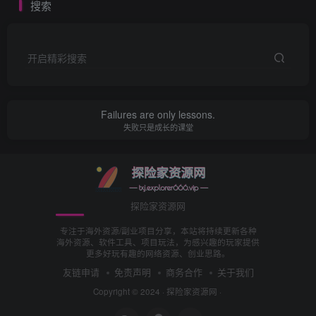
搜索
前者到哪都是韭菜，赔了上次还有下次，总是不知道干什
么。后者只需要时间去沉淀和试错，迟早坐庄，从不迷茫自
开启精彩搜索
己该做什么。
如何练就一双钱眼，让你五分钟发现一个赚钱的项目，给你
Failures are only lessons.
失败只是成长的课堂
一条捷径，我把这几年一直受益匪浅的方法告诉你，目前我
在操作的项目都是通过这样的方式研究出来的，你要能掌
握，你也能发现适合自己的赚钱项目。
探险家资源网
第一：找同行找广告解读广告
专注于海外资源/副业项目分享，本站将持续更新各种
海外资源、软件工具、项目玩法，为感兴趣的玩家提供
有一句话是这样说的，有人的地方就有江湖，人在哪里流量
更多好玩有趣的网络资源、创业思路。
就在哪里。所以只要是互联网平台就会有人在上面赚钱，用
友链申请
免责声明
商务合作
关于我们
户越多的平台流量越大。
Copyright © 2024 ·
探险家资源网
·